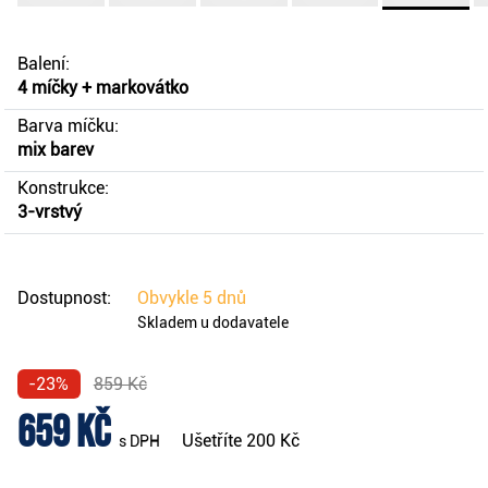
Balení:
4 míčky + markovátko
Barva míčku:
mix barev
Konstrukce:
3-vrstvý
Dostupnost:
Obvykle
5 dnů
Skladem u dodavatele
-23%
859 Kč
659 Kč
Ušetříte
200 Kč
s DPH