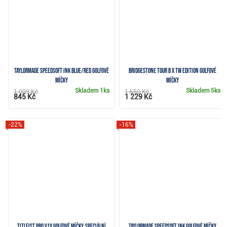
TaylorMade SpeedSoft Ink Blue/Red golfové
Bridgestone Tour B X TW Edition golfové
míčky
míčky
Skladem
1ks
Skladem
5ks
1 009 Kč
1 650 Kč
845 Kč
1 229 Kč
-22%
-16%
Titleist Pro V1x golfové míčky, speciální
TaylorMade SpeedSoft Ink golfové míčky