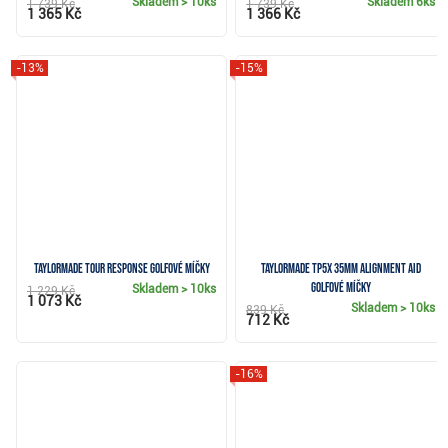
Skladem
> 10ks
Skladem
6ks
1 739 Kč
1 739 Kč
1 365 Kč
1 366 Kč
-13%
-15%
TaylorMade Tour Response golfové míčky
TaylorMade TP5x 35mm Alignment Aid
golfové míčky
Skladem
> 10ks
1 229 Kč
1 073 Kč
Skladem
> 10ks
839 Kč
712 Kč
-16%