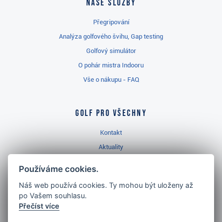
Naše služby
Přegripování
Analýza golfového švihu, Gap testing
Golfový simulátor
O pohár mistra Indooru
Vše o nákupu - FAQ
Golf pro všechny
Kontakt
Aktuality
Videa
Používáme cookies.
Prodejna Třinec
Náš web používá cookies. Ty mohou být uloženy až
Golfový slovník
po Vašem souhlasu.
Přečíst více