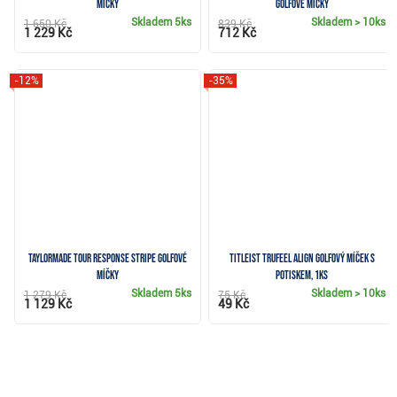
míčky
golfové míčky
Skladem
5ks
Skladem
> 10ks
1 650 Kč
839 Kč
1 229 Kč
712 Kč
-12%
-35%
TaylorMade Tour Response Stripe golfové
Titleist TruFeel ALIGN golfový míček s
míčky
potiskem, 1ks
Skladem
5ks
Skladem
> 10ks
1 279 Kč
75 Kč
1 129 Kč
49 Kč