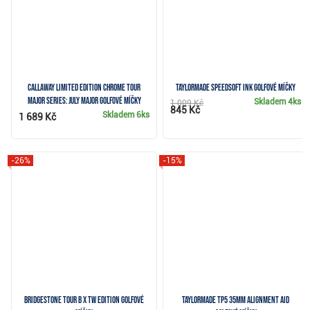
Callaway Limited Edition Chrome Tour
TaylorMade SpeedSoft Ink golfové míčky
Major Series: July Major golfové míčky
Skladem
4ks
1 009 Kč
845 Kč
Skladem
6ks
1 689 Kč
-26%
-15%
Bridgestone Tour B X TW Edition golfové
TaylorMade TP5 35mm Alignment aid