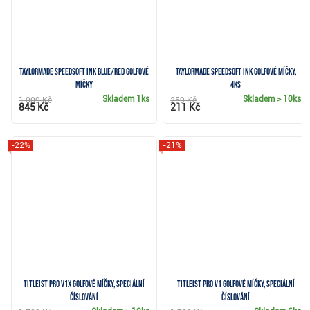
TaylorMade SpeedSoft Ink Blue/Red golfové
TaylorMade SpeedSoft Ink golfové míčky,
míčky
4ks
Skladem
1ks
Skladem
> 10ks
1 009 Kč
259 Kč
845 Kč
211 Kč
-22%
-21%
Titleist Pro V1x golfové míčky, speciální
Titleist Pro V1 golfové míčky, speciální
číslování
číslování