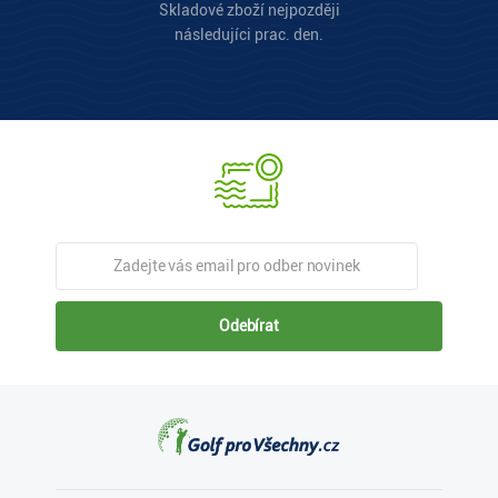
Skladové zboží nejpozději
následujíci prac. den.
Odebírat