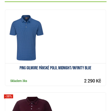
Zobrazit
PING Gilmore pánské polo, midnight/infinity blue
2 290 Kč
Skladem
3ks
-38%
Zobrazit