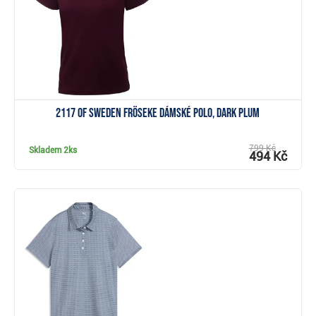
2117 of Sweden Fröseke dámské polo, dark plum
799 Kč
Skladem
2ks
494 Kč
Zobrazit