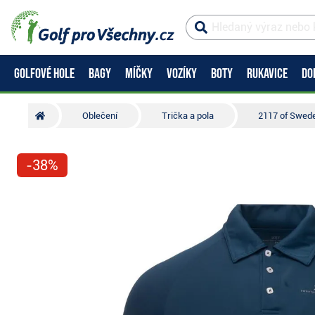
GOLFOVÉ HOLE
BAGY
MÍČKY
VOZÍKY
BOTY
RUKAVICE
DO
Oblečení
Trička a pola
2117 of Swed
-38%