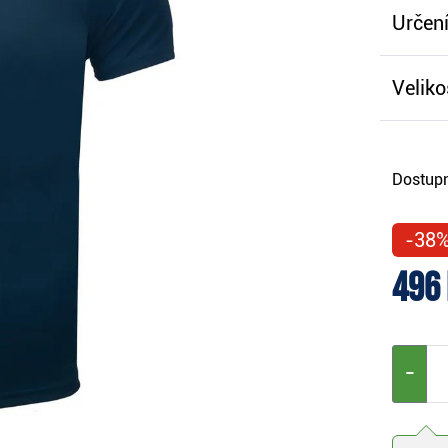
Určení
Veliko
Dostupn
-38
496
−