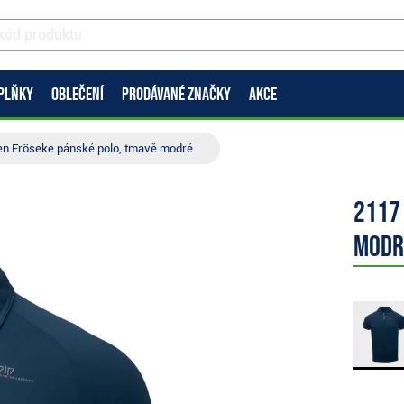
PLŇKY
OBLEČENÍ
PRODÁVANÉ ZNAČKY
AKCE
en Fröseke pánské polo, tmavě modré
2117
modr