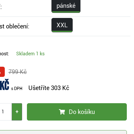
pánské
:
XXL
st oblečení:
ost:
Skladem
1 ks
%
799 Kč
 Kč
Ušetříte
303 Kč
s DPH
Do košíku
+