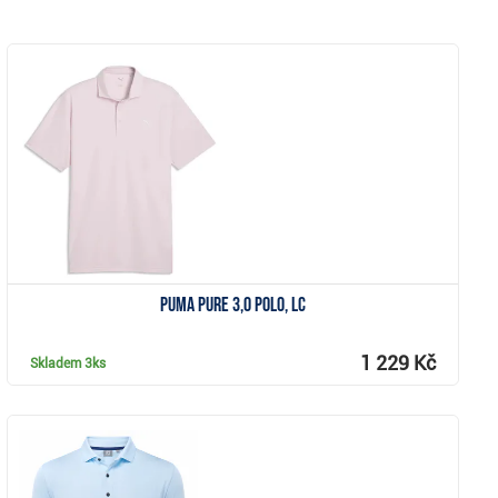
Zobrazit
Puma Pure 3,0 polo, LC
1 229 Kč
Skladem
3ks
Zobrazit