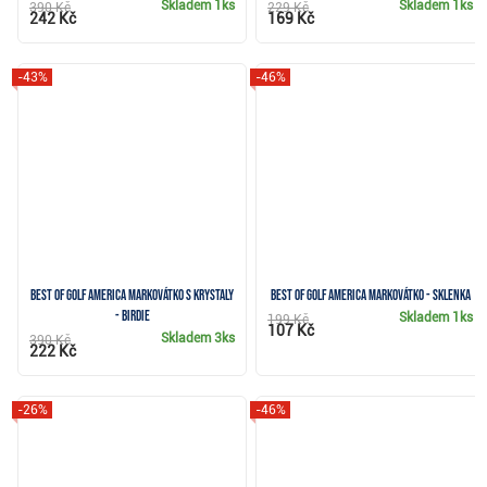
Skladem
1ks
Skladem
1ks
390 Kč
229 Kč
242 Kč
169 Kč
-43%
-46%
Best of Golf America markovátko s krystaly
Best of Golf America markovátko - sklenka
- birdie
Skladem
1ks
199 Kč
107 Kč
Skladem
3ks
390 Kč
222 Kč
-26%
-46%