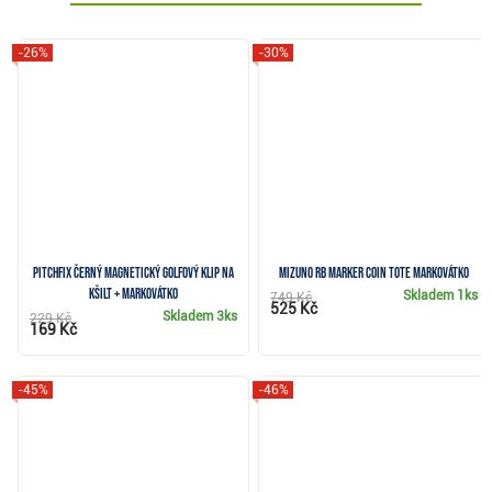
-26%
-30%
Pitchfix černý magnetický golfový klip na
Mizuno RB Marker Coin Tote markovátko
kšilt + markovátko
Skladem
1ks
749 Kč
525 Kč
Skladem
3ks
229 Kč
169 Kč
-45%
-46%