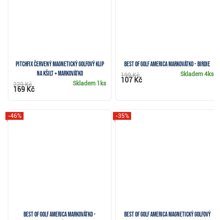
Pitchfix červený magnetický golfový klip
Best of Golf America markovátko - birdie
na kšilt + markovátko
Skladem
4ks
199 Kč
107 Kč
Skladem
1ks
229 Kč
169 Kč
-46%
-35%
Best of Golf America markovátko -
Best of Golf America magnetický golfový