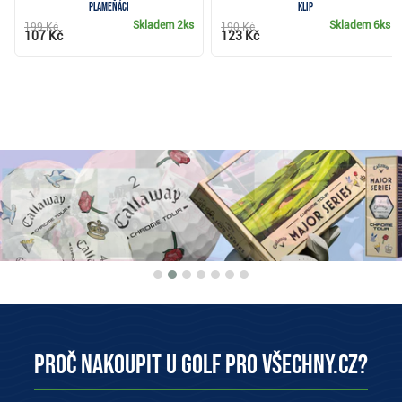
plameňáci
klip
Skladem
2ks
Skladem
6ks
199 Kč
190 Kč
107 Kč
123 Kč
Proč nakoupit u Golf pro všechny.cz?