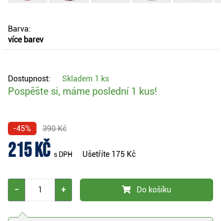
Barva:
více barev
Dostupnost:
Skladem
1 ks
Pospěšte si, máme poslední 1 kus!
-45%
390 Kč
215 Kč
Ušetříte
175 Kč
s DPH
−
+
Do košíku