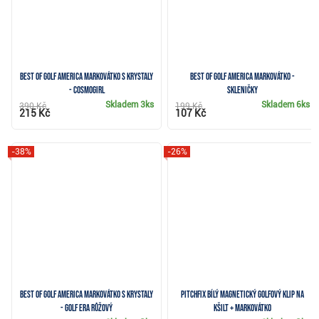
Best of Golf America markovátko s krystaly
Best of Golf America markovátko -
- cosmogirl
skleničky
Skladem
3ks
Skladem
6ks
390 Kč
199 Kč
215 Kč
107 Kč
-38%
-26%
Best of Golf America markovátko s krystaly
Pitchfix bílý magnetický golfový klip na
- Golf Era růžový
kšilt + markovátko