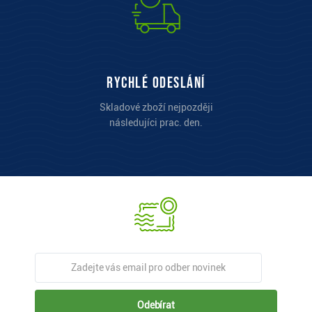
Rychlé odeslání
Skladové zboží nejpozději
následujíci prac. den.
Odebírat