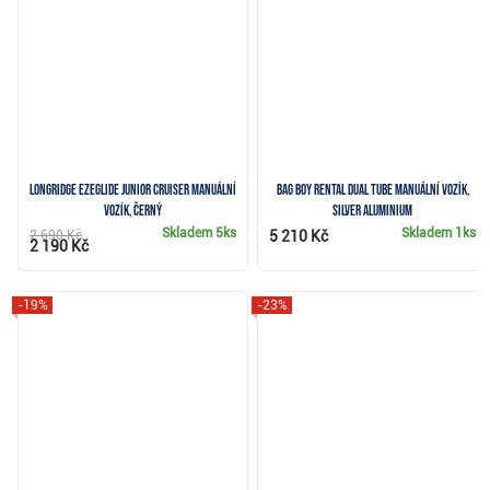
Longridge Ezeglide Junior Cruiser manuální
Bag Boy Rental Dual Tube manuální vozík,
vozík, černý
silver aluminium
Skladem
5ks
Skladem
1ks
2 690 Kč
5 210 Kč
2 190 Kč
-19%
-23%