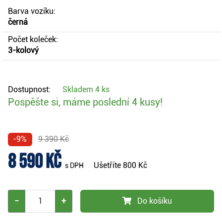
Barva vozíku:
černá
Počet koleček:
3-kolový
Dostupnost:
Skladem
4 ks
Pospěšte si, máme poslední 4 kusy!
-9%
9 390 Kč
8 590 Kč
Ušetříte
800 Kč
s DPH
−
+
Do košíku