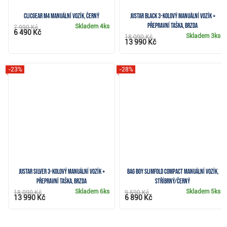
Clicgear M4 manuální vozík, černý
JuStar Black 3-kolový manuální vozík +
přepravní taška, brzda
Skladem
4ks
7 990 Kč
6 490 Kč
Skladem
3ks
18 090 Kč
13 990 Kč
-23%
-28%
JuStar Silver 3-kolový manuální vozík +
Bag Boy Slimfold Compact manuální vozík,
přepravní taška, brzda
stříbrný/černý
Skladem
6ks
Skladem
5ks
18 090 Kč
9 590 Kč
13 990 Kč
6 890 Kč