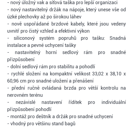
- nový úložný vak a síťová taška pro lepší organizaci
- nový nastavitelný držák na nápoje, který unese vše od
úzké plechovky až po širokou láhev
- nově uspořádané brzdové kabely, které jsou vedeny
uvnitř pro čistý vzhled a efektivní výkon
- siliconový systém popruhů pro tašku: Snadná
instalace a pevné uchycení tašky
- nastavitelný horní sedlový rám pro snadné
přizpůsobení
- dolní sedlový rám pro stabilitu a pohodlí
- rychlé složení na kompaktní velikost 33,02 x 38,10 x
60,96 cm pro snadné uložení a přenášení
- přední ručně ovládaná brzda pro větší kontrolu na
nerovném terénu
- nezávislé nastavení řídítek pro individuální
přizpůsobení pohodlí
- montáž pro deštník a držák pro snadné uchycení
- vhodný pro většinu stand bagů