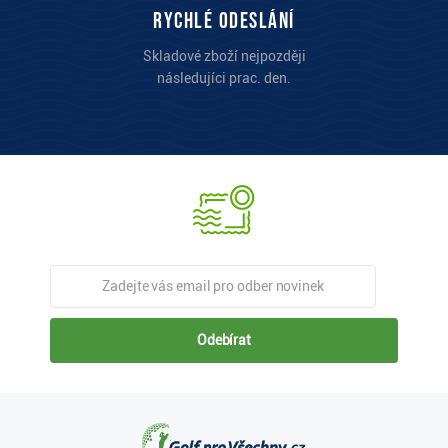
Rychlé odeslání
Skladové zboží nejpozději
následujíci prac. den.
Odebírat