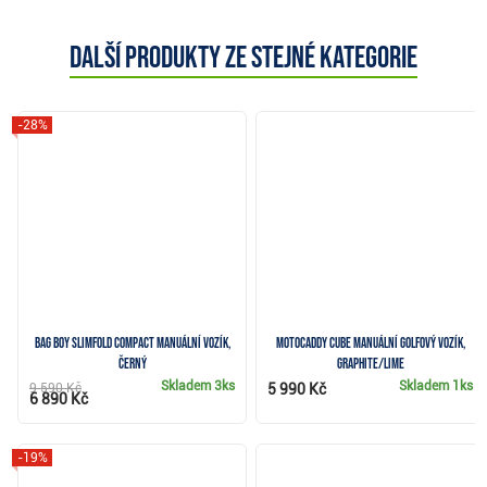
Další produkty ze stejné kategorie
-28%
Bag Boy Slimfold Compact manuální vozík,
Motocaddy CUBE manuální golfový vozík,
černý
graphite/lime
Skladem
3ks
Skladem
1ks
9 590 Kč
5 990 Kč
6 890 Kč
-19%