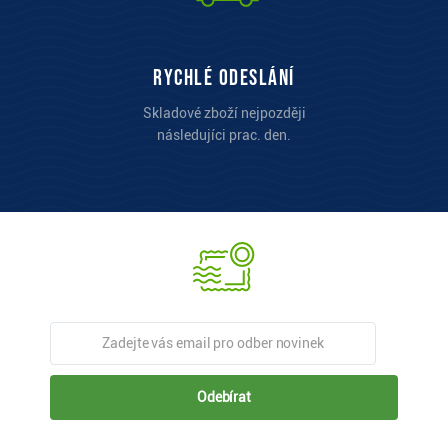
Rychlé odeslání
Skladové zboží nejpozději
následujíci prac. den.
Odebírat