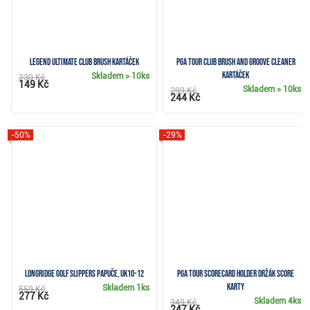
Legend Ultimate Club Brush kartáček
PGA Tour Club Brush and Groove Cleaner
kartáček
Skladem
> 10ks
230 Kč
149 Kč
Skladem
> 10ks
299 Kč
244 Kč
-50%
-29%
Longridge Golf Slippers papuče, UK10-12
PGA Tour Scorecard Holder držák score
karty
Skladem
1ks
559 Kč
277 Kč
Skladem
4ks
349 Kč
247 Kč