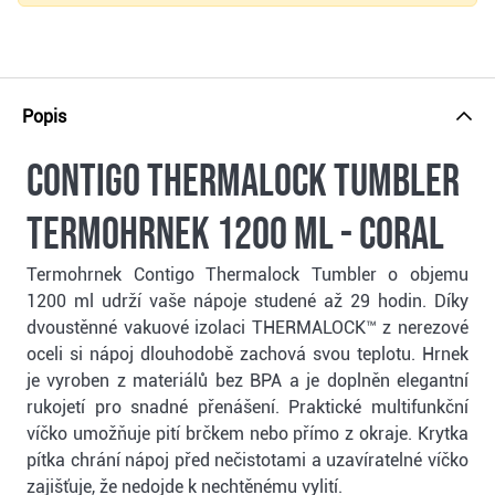
Popis
Contigo Thermalock Tumbler
termohrnek 1200 ml - coral
Termohrnek Contigo Thermalock Tumbler o objemu
1200 ml udrží vaše nápoje studené až 29 hodin. Díky
dvoustěnné vakuové izolaci THERMALOCK™ z nerezové
oceli si nápoj dlouhodobě zachová svou teplotu. Hrnek
je vyroben z materiálů bez BPA a je doplněn elegantní
rukojetí pro snadné přenášení. Praktické multifunkční
víčko umožňuje pití brčkem nebo přímo z okraje. Krytka
pítka chrání nápoj před nečistotami a uzavíratelné víčko
zajišťuje, že nedojde k nechtěnému vylití.