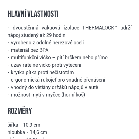
Hlavní vlastnosti
- dvoustěnná vakuová izolace THERMALOCK™ udrží
nápoj studený až 29 hodin
- vyrobeno z odolné nerezové oceli
- materiál bez BPA
- multifunkční víčko – pití brčkem nebo přímo
- uzavíratelné víčko proti vytečení
- krytka pítka proti nečistotám
- ergonomická rukojeť pro snadné přenášení
- vhodný do většiny držáků nápojů v autě
- možnost mytí v myčce (horní koš)
Rozměry
šířka - 10,9 cm
hloubka - 14,6 cm