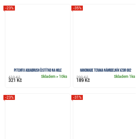
-23%
-35%
Pitchfix Aquabrush čistítko na hole
Handmade Teraka náhrdelník vzor 002
Skladem
> 10ks
Skladem
1ks
419 Kč
290 Kč
321 Kč
189 Kč
-23%
-31%