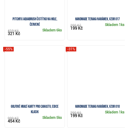
Pitchfix Aquabrush čistítko na hole,
Handmade Teraka narámek, vzor 017
červené
Skladem
1ks
290 Kč
199 Kč
Skladem
6ks
419 Kč
321 Kč
-55%
-31%
Golfové hrací karty pro Canastu, edice
Handmade Teraka narámek, vzor 010
Klasik
Skladem
1ks
290 Kč
199 Kč
Skladem
5ks
999 Kč
454 Kč