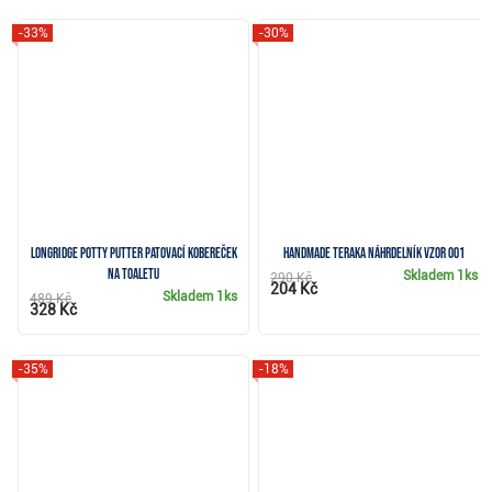
-33%
-30%
Longridge Potty Putter patovací kobereček
Handmade Teraka náhrdelník vzor 001
na toaletu
Skladem
1ks
290 Kč
204 Kč
Skladem
1ks
489 Kč
328 Kč
-35%
-18%