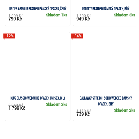
Under Armour Braided pánský opasek, šedý
FootJoy Braided dámský opasek, bílý
Skladem
1ks
Skladem
3ks
1 099 Kč
1 390 Kč
790 Kč
949 Kč
-12%
-34%
KJUS Classic Web Wide opasek unisex, bílý
Callaway Stretch Solid Webbed dámský
opasek, bílý
Skladem
2ks
2 040 Kč
1 799 Kč
Skladem
2ks
1 119 Kč
739 Kč