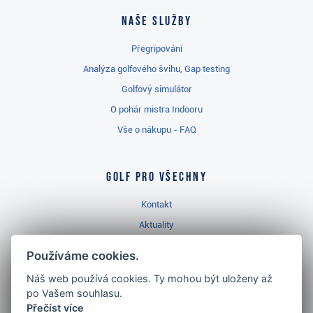
Naše služby
Přegripování
Analýza golfového švihu, Gap testing
Golfový simulátor
O pohár mistra Indooru
Vše o nákupu - FAQ
Golf pro všechny
Kontakt
Aktuality
Videa
Používáme cookies.
Prodejna Třinec
Náš web používá cookies. Ty mohou být uloženy až
Golfový slovník
po Vašem souhlasu.
Přečíst více