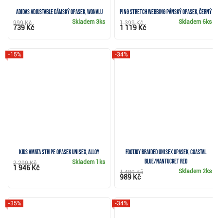
Adidas Adjustable dámský opasek, wonalu
Ping Stretch Webbing pánský opasek, černý
Skladem
3ks
Skladem
6ks
999 Kč
1 399 Kč
739 Kč
1 119 Kč
-15%
-34%
KJUS Amata Stripe opasek unisex, alloy
FootJoy Braided unisex opasek, coastal
blue/nantucket red
Skladem
1ks
2 290 Kč
1 946 Kč
Skladem
2ks
1 489 Kč
989 Kč
-35%
-34%