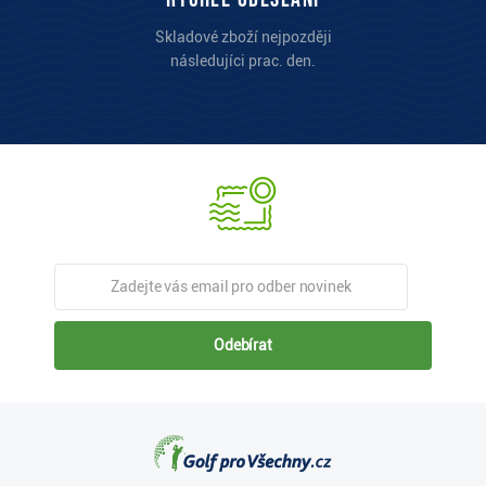
Skladové zboží nejpozději
následujíci prac. den.
Odebírat