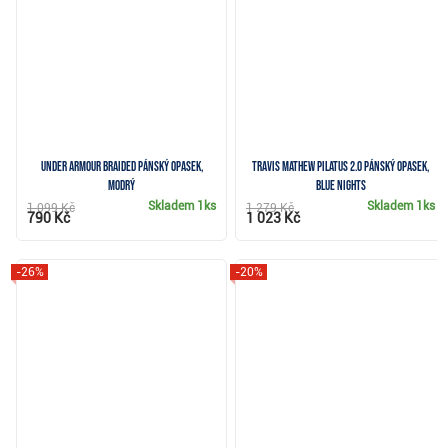
Under Armour Braided pánský opasek,
Travis Mathew PILATUS 2.0 pánský opasek,
modrý
blue nights
Skladem
1ks
Skladem
1ks
1 099 Kč
1 279 Kč
790 Kč
1 023 Kč
-26%
-20%