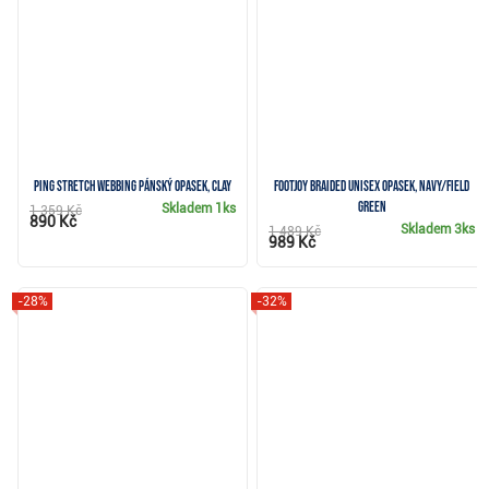
Ping stretch webbing pánský opasek, clay
FootJoy Braided unisex opasek, navy/field
green
Skladem
1ks
1 359 Kč
890 Kč
Skladem
3ks
1 489 Kč
989 Kč
-28%
-32%