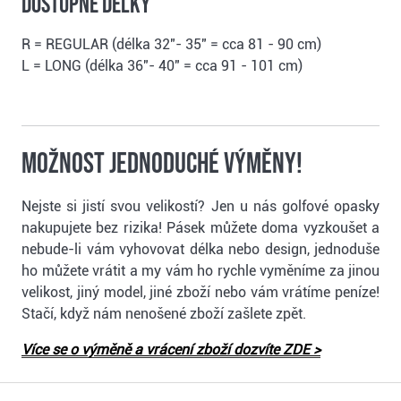
Dostupné délky
R = REGULAR (délka 32"- 35" = cca 81 - 90 cm)
L = LONG (délka 36"- 40" = cca 91 - 101 cm)
Možnost jednoduché výměny!
Nejste si jistí svou velikostí? Jen u nás golfové opasky
nakupujete bez rizika! Pásek můžete doma vyzkoušet a
nebude-li vám vyhovovat délka nebo design, jednoduše
ho můžete vrátit a my vám ho rychle vyměníme za jinou
velikost, jiný model, jiné zboží nebo vám vrátíme peníze!
Stačí, když nám nenošené zboží zašlete zpět.
Více se o výměně a vrácení zboží dozvíte ZDE >