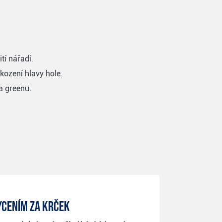
tí nářadí.
kození hlavy hole.
a greenu.
ycením za krček