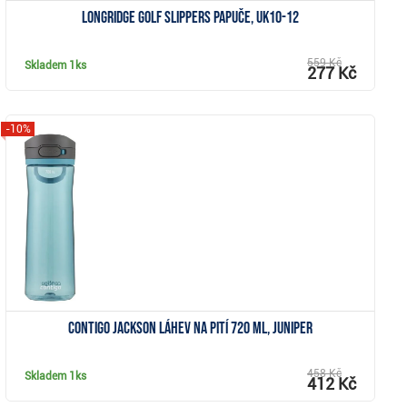
Longridge Golf Slippers papuče, UK10-12
559 Kč
Skladem
1ks
277 Kč
-10%
Zobrazit
Contigo Jackson láhev na pití 720 ml, juniper
458 Kč
Skladem
1ks
412 Kč