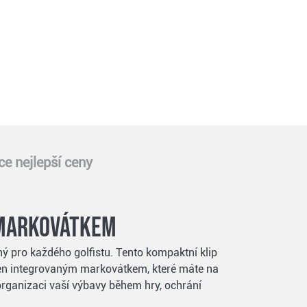
e nejlepší ceny
s markovátkem
ný pro každého golfistu. Tento kompaktní klip
aven integrovaným markovátkem, které máte na
 organizaci vaší výbavy během hry, ochrání