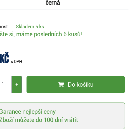
černá
:
ost:
Skladem
6 ks
te si, máme posledních 6 kusů!
 Kč
s DPH
Do košíku
+
Garance nejlepší ceny
Zboží můžete do 100 dní vrátit