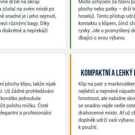
vně držel na okraji
Místo uchycení za hlavu p
a zůstal na svém místě po
plochy nebo patky – drží t
ně snadné je i jeho sejmutí,
hoselu). Tento přístup udrž
mezi různými bagy. Díky
kontaktu s klipem, čímž c
 diskrétně a nepřekáží
rysky. Jde o promyšlený de
dbající o svou výbavu.
Kompaktní a lehký 
 plochy klipu, takže nijak
Klip na patr s markovátkem
ci. Už žádné prohledávání
nejlehčí a nejméně nápad
arkovátko jednoduše
hmotnost, ale nabídne skv
čit polohu míčku. Čisté
se snadno vejde vedle ostat
egantní a profesionální
drahocenné místo. Ať už ch
doplněk udrží vaši výbavu
k použití.