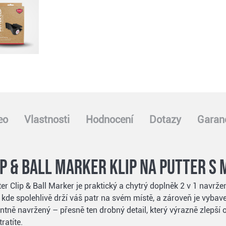
eo
Vlastnosti
Hodnocení
Dotazy
Garanc
ip & Ball Marker klip na putter 
r Clip & Ball Marker je praktický a chytrý doplněk 2 v 1 navrže
, kde spolehlivě drží váš patr na svém místě, a zároveň je vyb
antně navržený – přesně ten drobný detail, který výrazně zlepší
ratíte.