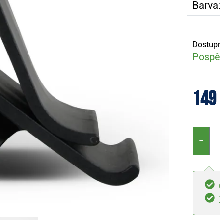
Barva
Dostupn
Pospěš
149
−