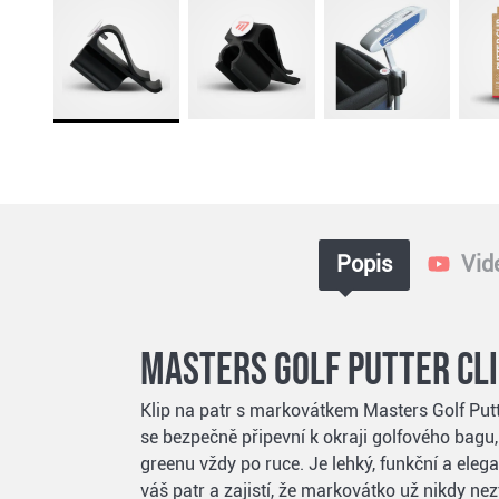
Popis
Vid
Masters Golf Putter Cl
Klip na patr s markovátkem Masters Golf Putte
se bezpečně připevní k okraji golfového bagu
greenu vždy po ruce. Je lehký, funkční a eleg
váš patr a zajistí, že markovátko už nikdy nezt