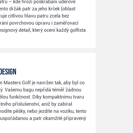
atru – kde hrozí poškrábání úderové
ento držák patr za jeho krček (oblast
uje citlivou hlavu patru zcela bez
hrání povrchovou úpravu i zaměřovací
signový detail, který ocení každý golfista
design
 Masters Golf je navržen tak, aby byl co
ný. Vašemu bagu nepřidá téměř žádnou
ělou funkčnost. Díky kompaktnímu tvaru
ního příslušenství, aniž by zabíral
odíte pěšky, nebo jezdíte na vozíku, tento
 uspořádanou a patr okamžitě připravený