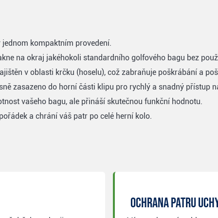
v jednom kompaktním provedení.
ne na okraj jakéhokoli standardního golfového bagu bez použi
ajištěn v oblasti krčku (hoselu), což zabraňuje poškrábání a poš
ně zasazeno do horní části klipu pro rychlý a snadný přístup n
tnost vašeho bagu, ale přináší skutečnou funkční hodnotu.
řádek a chrání váš patr po celé herní kolo.
Ochrana patru uch