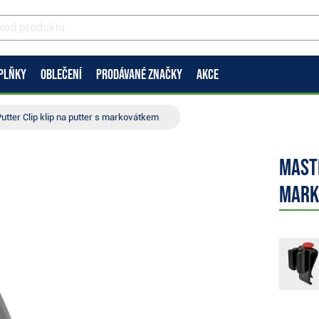
PLŇKY
OBLEČENÍ
PRODÁVANÉ ZNAČKY
AKCE
utter Clip klip na putter s markovátkem
Maste
mark