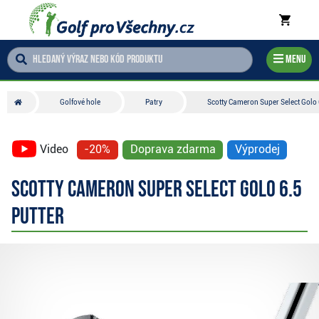
Menu
Golfové hole
Patry
Scotty Cameron Super Select Golo 
Video
-20%
Doprava zdarma
Výprodej
Scotty Cameron Super Select Golo 6.5
putter