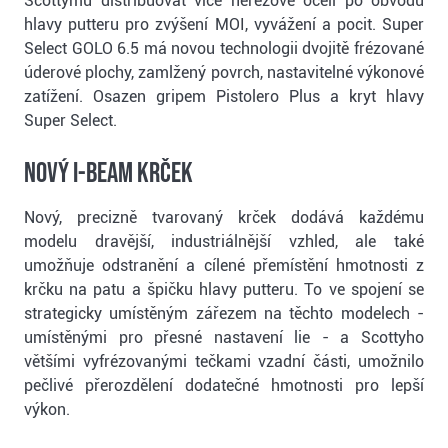
Scottymu distribuovat více nerezové oceli po obvodu
hlavy putteru pro zvýšení MOI, vyvážení a pocit. Super
Select GOLO 6.5 má novou technologii dvojitě frézované
úderové plochy, zamlžený povrch, nastavitelné výkonové
zatížení. Osazen gripem Pistolero Plus a kryt hlavy
Super Select.
Nový I-Beam krček
Nový, precizně tvarovaný krček dodává každému
modelu dravější, industriálnější vzhled, ale také
umožňuje odstranění a cílené přemístění hmotnosti z
krčku na patu a špičku hlavy putteru. To ve spojení se
strategicky umístěným zářezem na těchto modelech -
umístěnými pro přesné nastavení lie - a Scottyho
většími vyfrézovanými tečkami vzadní části, umožnilo
pečlivé přerozdělení dodatečné hmotnosti pro lepší
výkon.