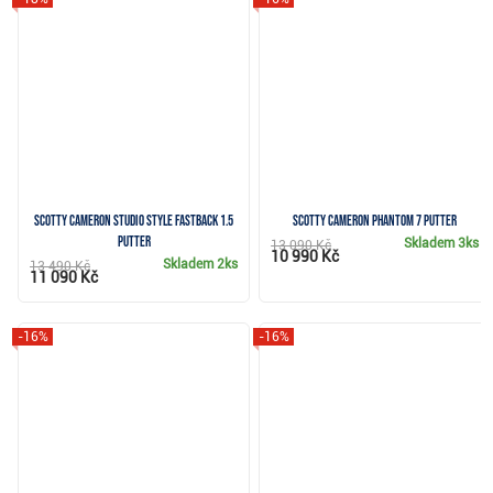
Scotty Cameron Studio Style Fastback 1.5
Scotty Cameron Phantom 7 putter
putter
Skladem
3ks
13 090 Kč
10 990 Kč
Skladem
2ks
13 490 Kč
11 090 Kč
-16%
-16%