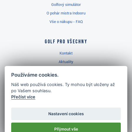
Golfový simulátor
O pohár mistra Indooru
Vše o nákupu - FAQ
Golf pro všechny
Kontakt
Aktuality
Videa
Používáme cookies.
Prodejna Třinec
Náš web používá cookies. Ty mohou být uloženy až
Golfový slovník
po Vašem souhlasu.
Přečíst více
Nastavení cookies
Nejlépe hodnocený
golf shop
Přijmout vše