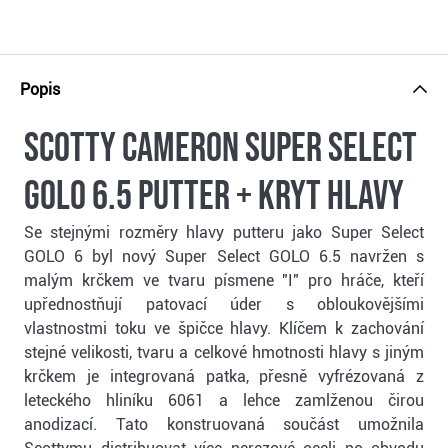
Popis
Scotty Cameron Super Select
Golo 6.5 putter + kryt hlavy
Se stejnými rozměry hlavy putteru jako Super Select
GOLO 6 byl nový Super Select GOLO 6.5 navržen s
malým krčkem ve tvaru písmene "I" pro hráče, kteří
upřednostňují patovací úder s obloukovějšími
vlastnostmi toku ve špičce hlavy. Klíčem k zachování
stejné velikosti, tvaru a celkové hmotnosti hlavy s jiným
krčkem je integrovaná patka, přesně vyfrézovaná z
leteckého hliníku 6061 a lehce zamlženou čirou
anodizací. Tato konstruovaná součást umožnila