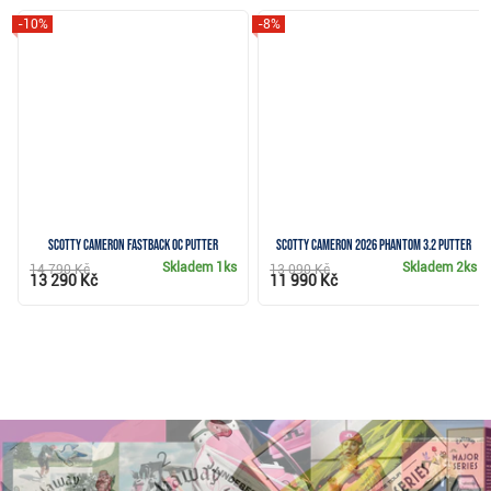
-10%
-8%
Scotty Cameron Fastback OC putter
Scotty Cameron 2026 Phantom 3.2 putter
Skladem
1ks
Skladem
2ks
14 790 Kč
13 090 Kč
13 290 Kč
11 990 Kč