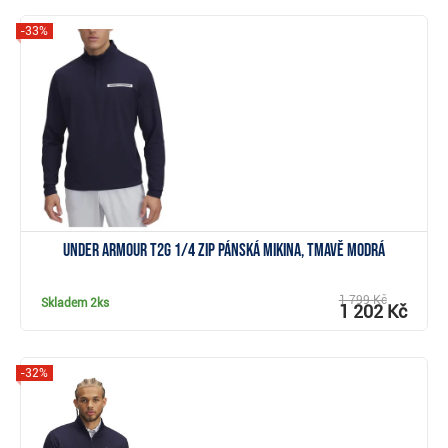
-33%
Zobrazit
Under Armour T2G 1/4 Zip pánská mikina, tmavě modrá
1 799 Kč
Skladem
2ks
1 202 Kč
-32%
Zobrazit