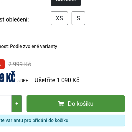
:
XS
S
st oblečení:
ost:
Podle zvolené varianty
%
2 999 Kč
9 Kč
Ušetříte
1 090 Kč
s DPH
Do košíku
+
te variantu pro přidání do košíku