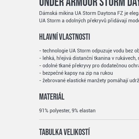
Under Armour Storm Day
Dámská mikina UA Storm Daytona FZ je elegan
UA Storm a odolných překryvů přidávají mode
Hlavní vlastnosti
- technologie UA Storm odpuzuje vodu bez o
- lehká, hřejivá distanční tkanina v rukávech,
- odolné tkané překryvy pro dodatečnou ochr
- bezpečné kapsy na zip na rukou
- žebrované elastické manžety pomáhají udr
Materiál
91% polyester, 9% elastan
Tabulka velikostí