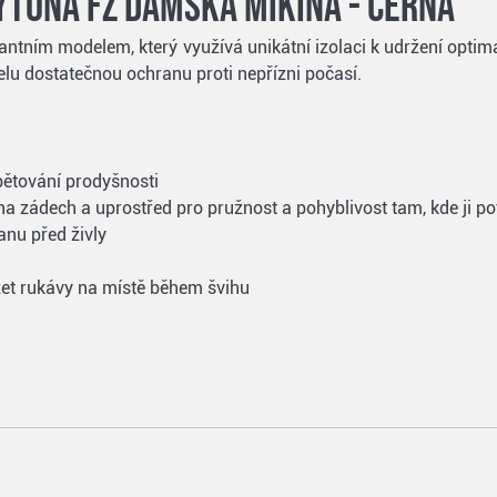
tona FZ dámská mikina - černá
tním modelem, který využívá unikátní izolaci k udržení optim
lu dostatečnou ochranu proti nepřízni počasí.
bětování prodyšnosti
 na zádech a uprostřed pro pružnost a pohyblivost tam, kde ji po
anu před živly
žet rukávy na místě během švihu