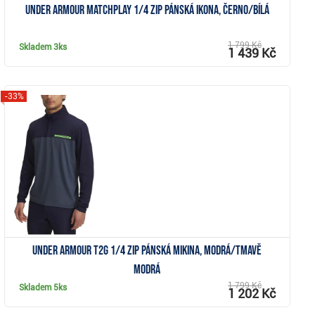
Under Armour MatchPlay 1/4 Zip pánská ikona, černo/bílá
1 799 Kč
Skladem
3ks
1 439 Kč
-33%
Zobrazit
Under Armour T2G 1/4 Zip pánská mikina, modrá/tmavě
modrá
1 799 Kč
Skladem
5ks
1 202 Kč