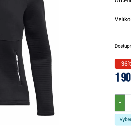
Určení
Veliko
Dostupn
-36
1 90
−
Vyber