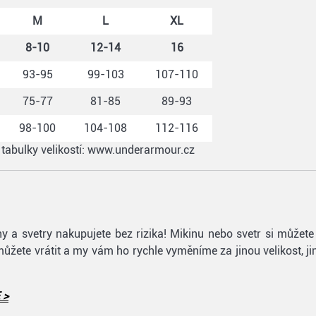
M
L
XL
8-10
12-14
16
93-95
99-103
107-110
75-77
81-85
89-93
98-100
104-108
112-116
j tabulky velikostí: www.underarmour.cz
ikiny a svetry nakupujete bez rizika! Mikinu nebo svetr si můž
můžete vrátit a my vám ho rychle vyměníme za jinou velikost, ji
 >