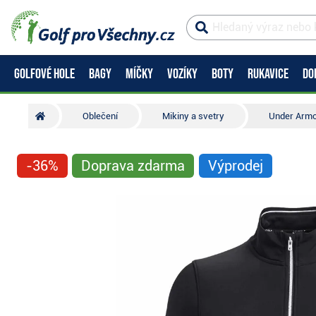
GOLFOVÉ HOLE
BAGY
MÍČKY
VOZÍKY
BOTY
RUKAVICE
DO
Oblečení
Mikiny a svetry
Under Armo
-36%
Doprava zdarma
Výprodej