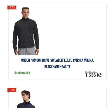
-32%
Zobrazit
Under Armour Drive SweaterFleece pánská mikina,
black/anthracite
2 399 Kč
Skladem
3ks
1 636 Kč
-35%
Zobrazit