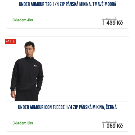
Under Armour T2G 1/4 Zip pánská mikina, tmavě modrá
1 799 Kč
Skladem
4ks
1 439 Kč
-41%
Zobrazit
Under Armour Icon Fleece 1/4 Zip pánská mikina, černá
1 799 Kč
Skladem
3ks
1 069 Kč