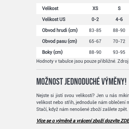
Velikost
XS
S
Velikost US
0-2
4-6
Obvod hrudi (cm)
83-85
88-90
Obvod pasu (cm)
65-67
70-72
Boky (cm)
88-90
93-95
Hodnoty v tabulce jsou pouze přibližné. Zdro
Možnost jednoduché výměny!
Nejste si jistí svou velikostí? Jen u nás m
velikost nebo střih, jednoduše nám oblečení 
Stačí, když nám nenošené zboží zašlete zpět.
Více se o výměně a vrácení zboží dozvíte ZDE