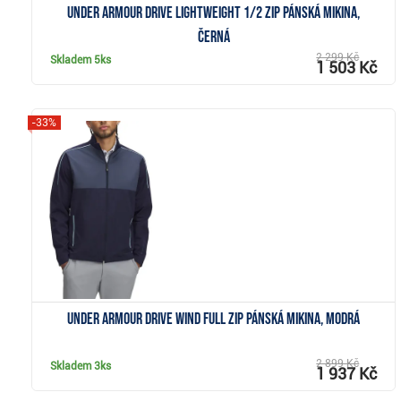
Under Armour Drive Lightweight 1/2 Zip pánská mikina,
černá
2 299 Kč
Skladem
5ks
1 503 Kč
-33%
Zobrazit
Under Armour Drive Wind Full Zip pánská mikina, modrá
2 899 Kč
Skladem
3ks
1 937 Kč