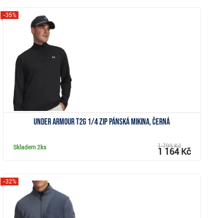
-35%
Zobrazit
Under Armour T2G 1/4 Zip pánská mikina, černá
1 799 Kč
Skladem
2ks
1 164 Kč
-32%
Zobrazit