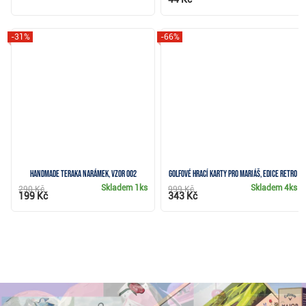
-31%
-66%
Handmade Teraka narámek, vzor 002
Golfové hrací karty pro Mariáš, edice Retro
Skladem
1ks
Skladem
4ks
290 Kč
999 Kč
199 Kč
343 Kč