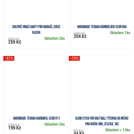
Golfové hrací karty pro Mariáš, edice
Handmade Teraka náhrdelník vzor 004
Klasik
Skladem
1ks
290 Kč
204 Kč
Skladem
2ks
999 Kč
259 Kč
-31%
-10%
Handmade Teraka narámek, vzor 011
Glow Stick for Golf Ball tyčinka do míčku
pro noční hru, zelená, 1ks
Skladem
2ks
290 Kč
199 Kč
Skladem
> 10ks
49 Kč
44 Kč