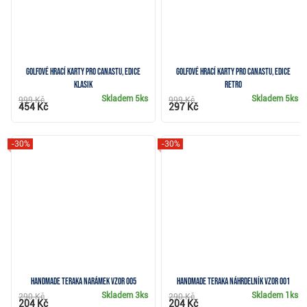
Golfové hrací karty pro Canastu, edice
Golfové hrací karty pro Canastu, edice
Klasik
Retro
Skladem
5ks
Skladem
5ks
999 Kč
999 Kč
454 Kč
297 Kč
-30%
-30%
Handmade Teraka narámek vzor 005
Handmade Teraka náhrdelník vzor 001
Skladem
3ks
Skladem
1ks
290 Kč
290 Kč
204 Kč
204 Kč