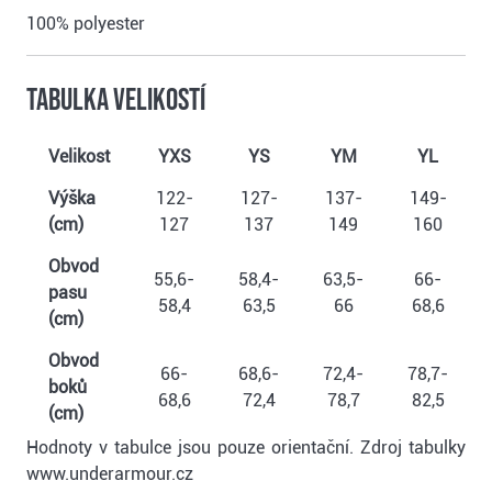
100% polyester
Tabulka velikostí
Velikost
YXS
YS
YM
YL
Výška
122-
127-
137-
149-
(cm)
127
137
149
160
Obvod
55,6-
58,4-
63,5-
66-
pasu
58,4
63,5
66
68,6
(cm)
Obvod
66-
68,6-
72,4-
78,7-
boků
68,6
72,4
78,7
82,5
(cm)
Hodnoty v tabulce jsou pouze orientační. Zdroj tabulky
www.underarmour.cz