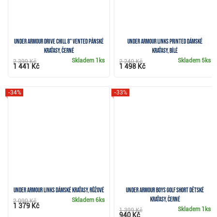
Under Armour Drive Chill 8" Vented pánské
Under Armour Links Printed dámské
kraťasy, černé
kraťasy, bílé
Skladem
1ks
Skladem
5ks
2 399 Kč
2 240 Kč
1 441 Kč
1 498 Kč
-34%
-33%
Under Armour Links dámské kraťasy, růžové
Under Armour Boys Golf Short dětské
kraťasy, černé
Skladem
6ks
2 090 Kč
1 379 Kč
Skladem
1ks
1 399 Kč
940 Kč