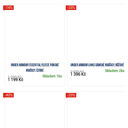
-14%
-33%
Under Armour Essential Fleece pánské
Under Armour Links dámské kraťasy, růžové
kraťasy, černé
Skladem
2ks
2 090 Kč
1 396 Kč
Skladem
1ks
1 399 Kč
1 199 Kč
-40%
-33%