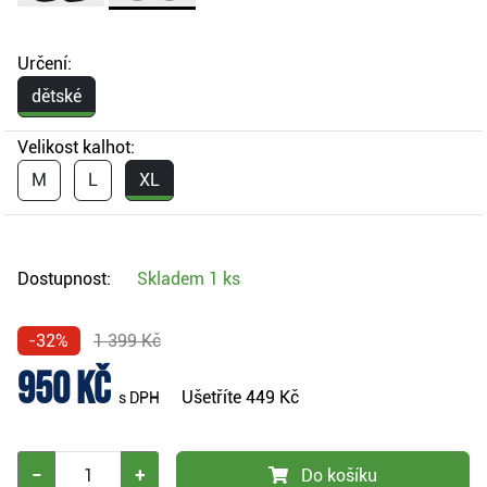
Určení:
dětské
Velikost kalhot:
M
L
XL
Dostupnost:
Skladem
1 ks
-32%
1 399 Kč
950 Kč
Ušetříte
449 Kč
s DPH
−
+
Do košíku