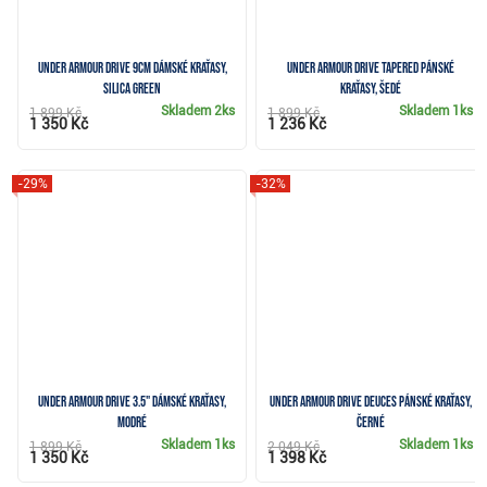
Under Armour Drive 9cm dámské kraťasy,
Under Armour Drive Tapered pánské
silica green
kraťasy, šedé
Skladem
2ks
Skladem
1ks
1 899 Kč
1 899 Kč
1 350 Kč
1 236 Kč
-29%
-32%
Under Armour Drive 3.5" dámské kraťasy,
Under Armour Drive Deuces pánské kraťasy,
modré
černé
Skladem
1ks
Skladem
1ks
1 899 Kč
2 049 Kč
1 350 Kč
1 398 Kč