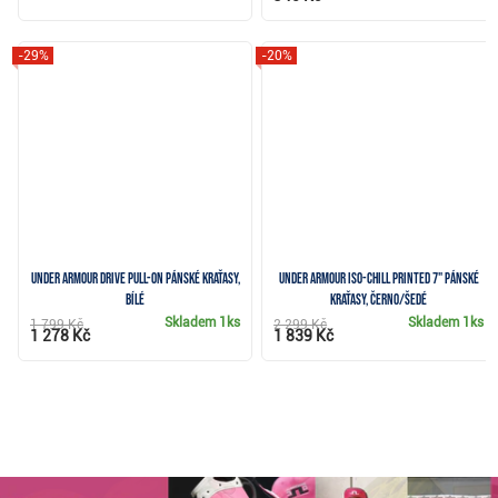
-29%
-20%
Under Armour Drive Pull-On pánské kraťasy,
Under Armour Iso-Chill Printed 7" pánské
bílé
kraťasy, černo/šedé
Skladem
1ks
Skladem
1ks
1 799 Kč
2 299 Kč
1 278 Kč
1 839 Kč